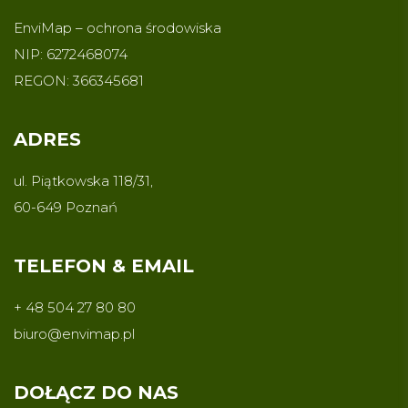
EnviMap – ochrona środowiska
NIP: 6272468074
REGON: 366345681
ADRES
ul. Piątkowska 118/31,
60-649 Poznań
TELEFON & EMAIL
+ 48 504 27 80 80
biuro@envimap.pl
DOŁĄCZ DO NAS